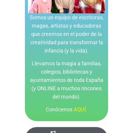
Somos un equipo de escritoras,
magas, artistas y educadoras
que creemos en el poder de la
creatividad para transformar la
infancia (y la vida).
Llevamos la magia a familias,
colegios, bibliotecas y
ayuntamientos de toda España
(y ONLINE a muchos rincones
del mundo).
Conócenos
AQUÍ.