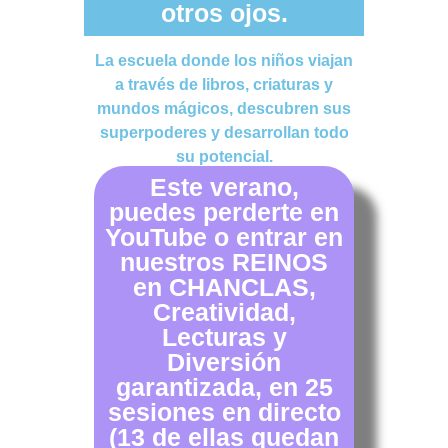
otros ojos.
La escuela donde los niños viajan
a través de libros, criaturas y
mundos mágicos, descubren sus
superpoderes y desarrollan todo
su potencial.
Este verano,
puedes perderte en
YouTube o entrar en
nuestros REINOS
en CHANCLAS,
Creatividad,
Lecturas y
Diversión
garantizada, en 25
sesiones en directo
(13 de ellas quedan