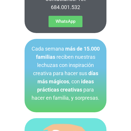
684.001.532
WhatsApp
Cada semana
más de 15.000
familias
reciben nuestras
lechuzas con inspiración
creativa para hacer sus
días
más mágicos
, con
ideas
prácticas creativas
para
hacer en familia, y sorpresas.