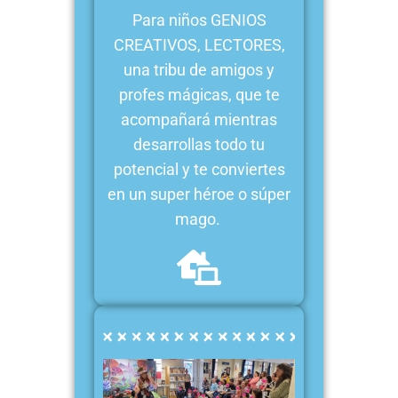
Para niños GENIOS
CREATIVOS, LECTORES,
una tribu de amigos y
profes mágicas, que te
acompañará mientras
desarrollas todo tu
potencial y te conviertes
en un super héroe o súper
mago.