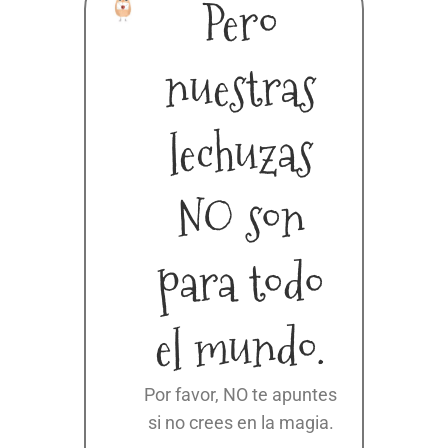
Pero
nuestras
lechuzas
NO son
para todo
el mundo.
Por favor, NO te apuntes
si no crees en la magia.