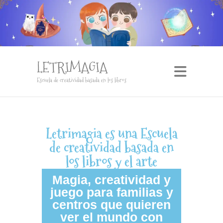
LETRIMAGIA
Escuela de creatividad basada en los libros
Letrimagia es una Escuela
de creatividad basada en
los libros y el arte
Magia, creatividad y
juego para familias y
centros que quieren
ver el mundo con