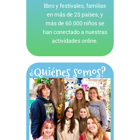
libro y festivales, familias
en más de 23 países, y
más de 60.000 niños se
han conectado a nuestras
actividades online.
¿Quiénes somos?