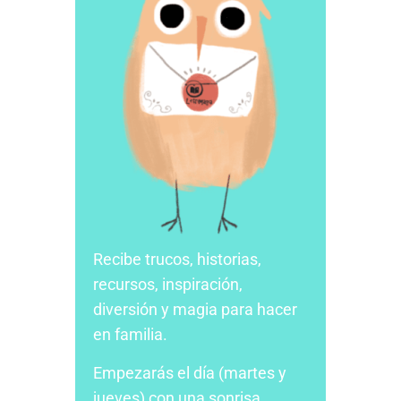
Recibe trucos, historias,
recursos, inspiración,
diversión y magia para hacer
en familia.
Empezarás el día (martes y
jueves) con una sonrisa,