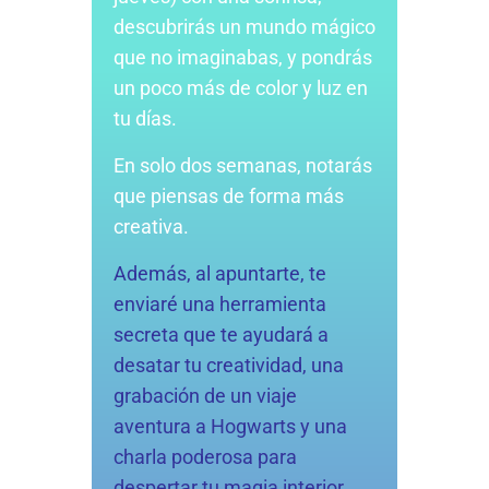
descubrirás un mundo mágico
que no imaginabas, y pondrás
un poco más de color y luz en
tu días.
En solo dos semanas, notarás
que piensas de forma más
creativa.
Además, al apuntarte, te
enviaré una herramienta
secreta que te ayudará a
desatar tu creatividad, una
grabación de un viaje
aventura a Hogwarts y una
charla poderosa para
despertar tu magia interior.