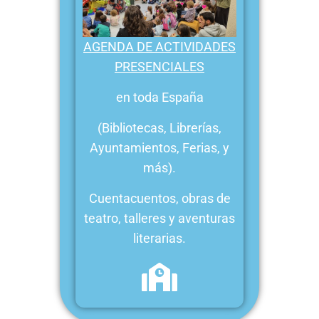
AGENDA DE ACTIVIDADES
PRESENCIALES
en toda España
(Bibliotecas, Librerías,
Ayuntamientos, Ferias, y
más).
Cuentacuentos, obras de
teatro, talleres y aventuras
literarias.