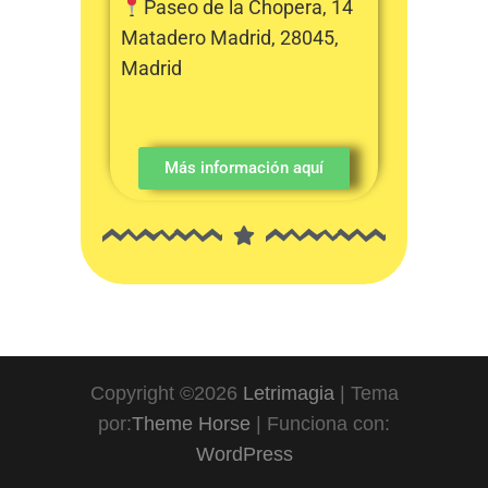
Paseo de la Chopera, 14
Matadero Madrid, 28045,
Madrid
Más información aquí
Copyright ©2026
Letrimagia
| Tema
por:
Theme Horse
| Funciona con:
WordPress