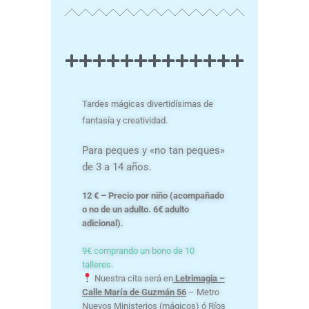
Tardes mágicas divertidísimas de
fantasía y creatividad.
Para peques y «no tan peques»
de 3 a 14 años.
12 € – Precio por niño (acompañado
o no de un adulto. 6€ adulto
adicional).
9€ comprando un bono de 10
talleres.
Nuestra cita será en
Letrimagia –
Calle María de Guzmán 56
– Metro
Nuevos Ministerios (mágicos) ó Ríos