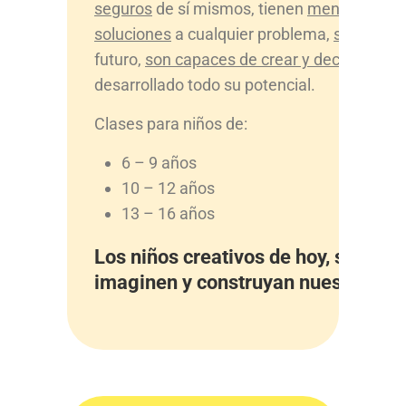
seguros
de sí mismos, tienen
menos miedo
soluciones
a cualquier problema,
se expres
futuro,
son capaces de crear y decidir
, porq
desarrollado todo su potencial.
Clases para niños de:
6 – 9 años
10 – 12 años
13 – 16 años
Los niños creativos de hoy, serán q
imaginen y construyan nuestro ma